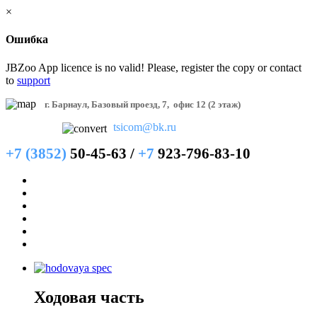
×
Ошибка
JBZoo App licence is no valid! Please, register the copy or contact
to
support
г. Барнаул, Базовый проезд, 7,
офис 12 (2 этаж)
tsicom@bk.ru
+7 (3852)
50-45-63 /
+7
923-796-83-10
Главная
Новости
Каталог
Аренда
Сервис
Контакты
Ходовая
часть